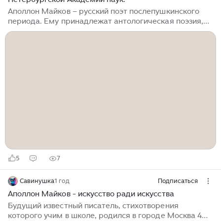
Аполлон Майков – русский поэт послепушкинского
периода. Ему принадлежат антологическая поэзия,
лирика, посвящённая искусству, истории, природе, а
также поэмы: «Две судьбы», «Клермонтский собор»,
«Машенька» и другие. Аполлон Николаевич Майков
родился (23 мая) 4 июня 1821 года в Москве, начал
писать стихи с пятнадцати лет. В 1837 году Аполлон
поступил в Санкт-Петербургский университет на
юридический факультет, мечтал о карьере
живописца, но, по причине плохого зрения и
достигнутых успехов на литературном поприще,
решил посвятить себя поэзии...
5
7
Савинушка
1 год
Подписаться
Аполлон Майков - искусство ради искусства
Будущий известный писатель, стихотворения
которого учим в школе, родился в городе Москва 4