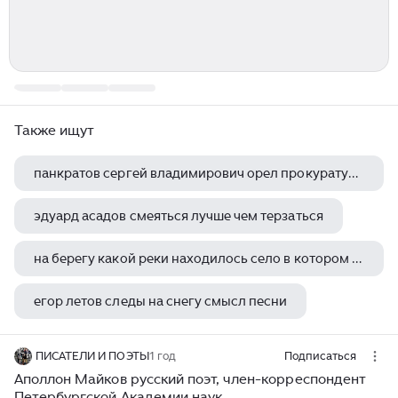
Также ищут
панкратов сергей владимирович орел прокуратура биография
эдуард асадов смеяться лучше чем терзаться
на берегу какой реки находилось село в котором родился сергей есенин
егор летов следы на снегу смысл песни
мариенгоф анатолий биография
ПИСАТЕЛИ И ПОЭТЫ
1 год
Подписаться
Аполлон Майков русский поэт, член-корреспондент
Петербургской Академии наук.