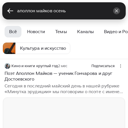
Всё
Новости
Темы
Каналы
Видео и Р
Культура и искусство
Кино и книги круглый год
2 мес
Подписаться
Поэт Аполлон Майков — ученик Гончарова и друг
Достоевского
Сегодня в последний майский день в нашей рубрике
«Минутка эрудиции» мы поговорим о поэте с именем
древнегреческого бога и с майской фамилией —
Аполлоне Майкове. 🎂🎂🎂 4 июня исполняется 205
лет со дня рождения Аполлона Майкова (1821–1897).
🧧 Будущий поэт родился в Москве в дворянском
семействе. Отец Николай Аполлонович, в прошлом —
участник Бородинского сражения, был академиком