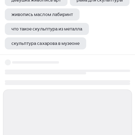
девушка живопись арт
рама для скульптуры
живопись маслом лабиринт
что такое скульптура из металла
скульптура сахарова в музеоне