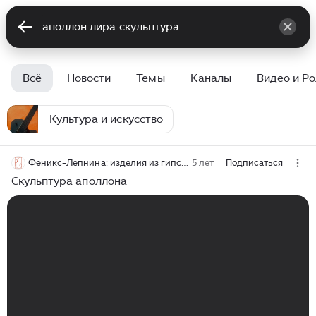
Всё
Новости
Темы
Каналы
Видео и Р
Культура и искусство
Феникс-Лепнина: изделия из гипса, 3D-панели, скульптуры, бюсты на заказ по вашим размерам
5 лет
Подписаться
Скульптура аполлона