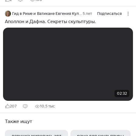
Гид в Риме и Ватикане Евгения Кулишенко
5 лет
Подписаться
Аполлон и Дафна. Секреты скульптуры.
02:32
207
10,5 тыс
Также ищут