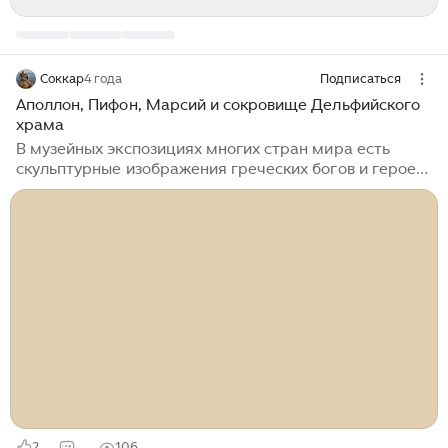
Соккар
4 года
Подписаться
Аполлон, Пифон, Марсий и сокровище Дельфийского
храма
В музейных экспозициях многих стран мира есть
скульптурные изображения греческих богов и героев.
Среди них часто встречается скульптура Аполлона с
лирой в руках и луком со стрелами за плечами. С
задумчивым видом и гордой осанкой он смотрит в
пространство, словно выглядывая где-то цель.
Стройная фигура с пропорциональными формами
многими искусствоведами признаётся каноном
мужской красоты и воплощением гармонии. В
поздние времена эллины отождествляли его с
солнцем. Музогетом - Предводителем Муз -...
2
106