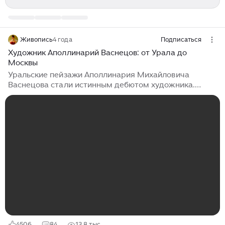
Живопись
4 года
Подписаться
Художник Аполлинарий Васнецов: от Урала до
Москвы
Уральские пейзажи Аполлинария Михайловича
Васнецова стали истинным дебютом художника.
Решающим шагом из тени великого брата к свету
собственного вдохновения. Первыми работами, в
которых влияние Репина и Крамского уступило место
самостоятельному видению мастера. Круглый
сирота, прозябавший в Вятской духовной семинарии,
в начале творческого пути он пробавлялся частными
уроками господина Андриолли. Не Бог весть что в
сравнении с «вертикальным взлётом» карьеры
родного брата, учившегося в то время у лучших
мастеров Белокаменной...
4506
84
13,8 тыс