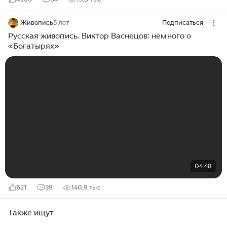
Живопись
5 лет
Подписаться
Русская живопись. Виктор Васнецов: немного о
«Богатырях»
04:48
621
39
140,9 тыс
Также ищут