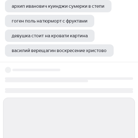
архип иванович куинджи сумерки в степи
гоген поль натюрморт с фруктами
девушка стоит на кровати картина
василий верещагин воскресение христово
картины японских художников девушки современные пышные