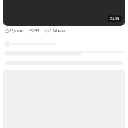
02:38
22,4 тыс
255
3,86 млн