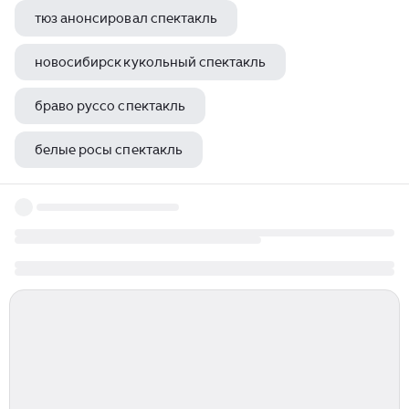
тюз анонсировал спектакль
новосибирск кукольный спектакль
браво руссо спектакль
белые росы спектакль
анфиса спектакль современник