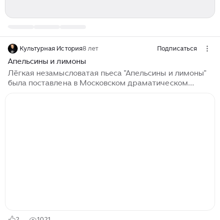
Культурная История
8 лет
Подписаться
Апельсины и лимоны
Лёгкая незамысловатая пьеса "Апельсины и лимоны"
была поставлена в Московском драматическом
театре имени Пушкина специально к юбилею Веры
Алентовой. Это пьеса об актрисе, которая скучает по
сцене и поэтому свой дом она превратила в некий
эксцентрический театр. Что же бывает, когда каждый
из членов семьи приглашает на выходные гостей не
посоветовавшись друг с другом, а начинается полный
комедийный абсурд. На сцене мы видим
классический английский луг с овечками и на этом
лугу брат Саймон Блисс (Александр...
2
1021