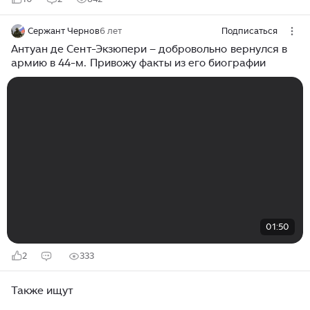
Сержант Чернов
6 лет
Подписаться
Антуан де Сент-Экзюпери – добровольно вернулся в
армию в 44-м. Привожу факты из его биографии
01:50
2
333
Также ищут