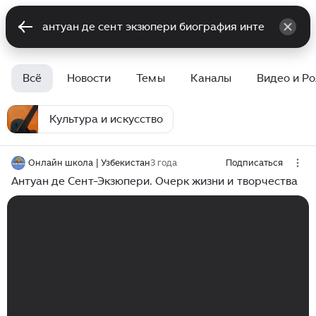
Всё
Новости
Темы
Каналы
Видео и Р
Культура и искусство
Онлайн школа | Узбекистан
3 года
Подписаться
Антуан де Сент-Экзюпери. Очерк жизни и творчества