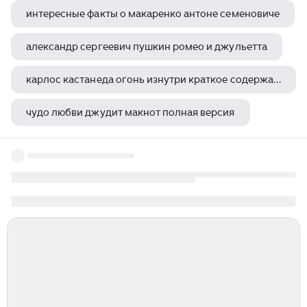
интересные факты о макаренко антоне семеновиче
александр сергеевич пушкин ромео и джульетта
карлос кастанеда огонь изнутри краткое содержание
чудо любви джудит макнот полная версия
александр сергеевич пушкин зимняя дорога книга