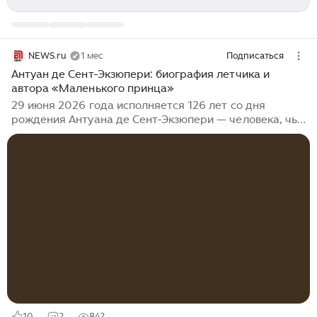
NEWS.ru
1 мес
Подписаться
Антуан де Сент-Экзюпери: биография летчика и
автора «Маленького принца»
29 июня 2026 года исполняется 126 лет со дня
рождения Антуана де Сент-Экзюпери — человека, чье
имя стало синонимом мужества, романтики неба и
рефлексии. Он принадлежал к числу тех, для кого
полет стал источником не одного лишь заработка, но
и неиссякаемого вдохновения. Жизнь летчика и
писателя Сент-Экзюпери была полна страстей,
опасностей и дерзновенных поисков. И наследие,
которое он оставил, все так же волнует сердца
читателей всех возрастов и национальностей. А
значит, самое время обратиться к...
10
2
842