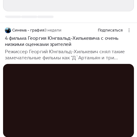
Синема - графия
3 недели
Подписаться
4 фильма Георгия Юнгвальд-Хилькевича с очень
низкими оценками зрителей
Режиссер Георгий Юнгвальд-Хилькевич снял такие
замечательные фильмы как "Д`Артаньян и три
мушкетера", "Выше радуги", "Узник замка Иф", "Ах,
водевиль, водевиль", "Мушкетеры 20 лет спустя",
"Опасные гастроли" и другие. Но, как иногда
случается, некоторые фильмы известного режиссера
имеют такие низкие оценки зрителей, что эти фильмы
можно назвать провальными. В этой публикации
давайте посмотрим, какие фильмы режиссера
Георгия Юнгвальд-Хилькевича имеют очень низкие
оценки зрителей. Но самое главное...