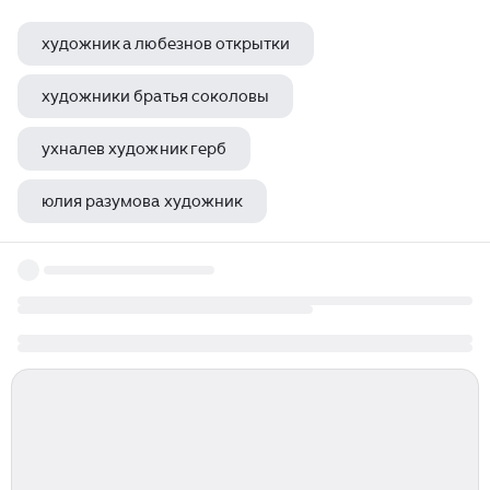
художник а любезнов открытки
художники братья соколовы
ухналев художник герб
юлия разумова художник
американский художник хопкинс