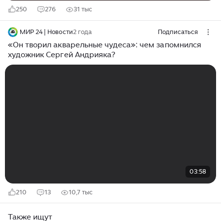
250
276
31 тыс
МИР 24 | Новости
2 года
Подписаться
«Он творил акварельные чудеса»: чем запомнился
художник Сергей Андрияка?
03:58
210
13
10,7 тыс
Также ищут