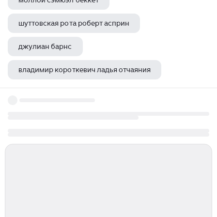
моллой сэмюэл беккет
шуттовская рота роберт асприн
джулиан барнс
владимир короткевич ладья отчаяния
майкл каннингем лучшие книги