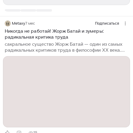
Metaxy
7 мес
Подписаться
Никогда не работай! Жорж Батай и зумеры:
радикальная критика труда
сакральное существо Жорж Батай — один из самых
радикальных критиков труда в философии XX века.
Его оценка не просто негативна — она
трансгрессивна и основана на антропологии
«избытка». Жорж Батай (1897–1962) — французский
философ, писатель и теоретик искусства, чьи
провокационные концепции трансгрессии, эротизма
и сакрального радикально опередили своё время,
оказав глубокое влияние на формирование
интеллектуального ландшафта постмодерна.
Несмотря на внешне спокойную карьеру
библиотекаря, его внутренний...
15