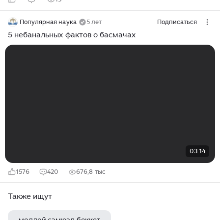
Популярная наука
5 лет
Подписаться
5 небанальных фактов о басмачах
03:14
1576
420
676,8 тыс
Также ищут