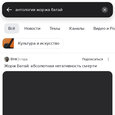
Всё
Новости
Темы
Каналы
Видео и Р
Культура и искусство
ФНК
3 года
Подписаться
Жорж Батай: абсолютная негативность смерти