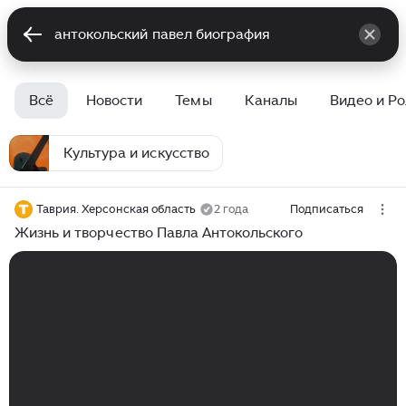
Всё
Новости
Темы
Каналы
Видео и Р
Культура и искусство
Таврия. Херсонская область
2 года
Подписаться
Жизнь и творчество Павла Антокольского