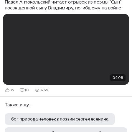
Павел Антокольский читает отрывок из поэмы "Сын",
посвященной сыну Владимиру, погибшему на войне
04:08
85
10
3769
Также ищут
бог природа человек в поэзии сергея есенина