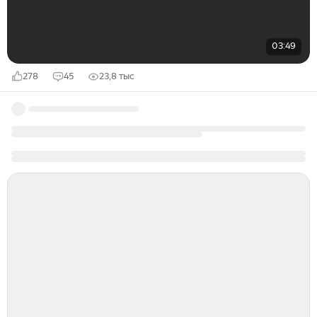
03:49
278
45
23,8 тыс