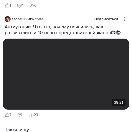
1
1
6
Море Книг
4 года
Подписаться
Антиутопии: Что это, почему появились, как
развивались и 10 новых представителей жанра📺📚
38:21
7
231
Также ищут