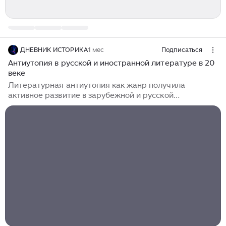
ДНЕВНИК ИСТОРИКА
1 мес
Подписаться
Антиутопия в русской и иностранной литературе в 20
веке
Литературная антиутопия как жанр получила
активное развитие в зарубежной и русской
литературе ХХ века. Это связано с изменениями
социальных, общественных и идеологических устоев
общества, историческими катаклизмами, которые
дают обширный материал для построения
антиутопических моделей мира. Термин
«антиутопия» достаточно условен. Этот жанр ещё
определяют как «негативную утопию», «дистопию»
(dystopia, букв. «плохое место» от греч. δυσ
«отрицание» + греч. τόπος «место»), «какатопию»
(kakotopia или cacotopia от греч...