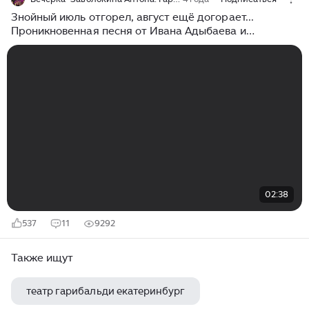
Знойный июль отгорел, август ещё догорает...
Проникновенная песня от Ивана Адыбаева и
ансамбля ВЕЧЁРКА! Живая запись с концерта!
02:38
537
11
9292
Также ищут
театр гарибальди екатеринбург