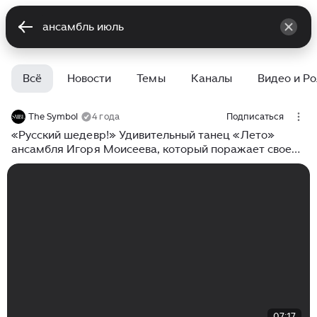
Всё
Новости
Темы
Каналы
Видео и Р
The Symbol
4 года
Подписаться
«Русский шедевр!» Удивительный танец «Лето»
ансамбля Игоря Моисеева, который поражает своей
сложной хореографией!
07:17