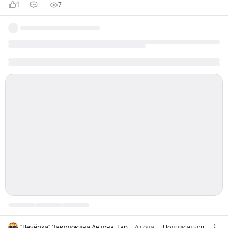
1
7
"Вечёрка" Заволокина Антона. Гармонь. Песни. Концерты!
4 года
Подписаться