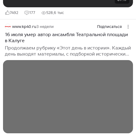
7492
177
528,6 тыс
www.kp40.ru
3 недели
Подписаться
16 июля умер автор ансамбля Театральной площади
в Калуге
Продолжаем рубрику «Этот день в истории». Каждый
день выходят материалы, с подборкой исторических
событий в Калуге и Калужской области на конкретную
дату. Сегодня - 16 июля. 1736 - родился Семен
Григорьевич Гурьев (16(27).07.1736 – 16(28).02.1818).
Представитель старинного русского дворянского
рода Гурьевых. Генерал-майор, один из соратников
великого полководца Александра Суворова. Владел
имением в селе Детчино Калужской губернии. У
сохранившейся колокольни церкви Николая Угодника
находится надгробие С...