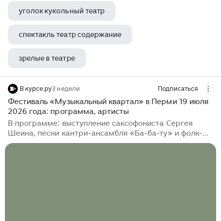
уголок кукольный театр
спектакль театр содержание
зрелые в театре
театр российской армии тикетлэнд
В курсе.ру
3 недели
Подписаться
Фестиваль «Музыкальный квартал» в Перми 19 июля
2026 года: программа, артисты
В программе: выступление саксофониста Сергея
Шеина, песни кантри-ансамбля «Ба-ба-ту» и фолк-
ансамбля «Иваны». А еще джаз и бесплатные
экскурсии В воскресенье, 19 июля, фестиваль
«Музыкальный квартал» в Перми продолжится
программой «ПРОМенад на Пермской».
Мероприятие пройдет в квартале между улицами
Газеты Звезда и Сибирской и будет посвящено «Году
пермской промышленности» в Прикамье. На
фестивале зрителей ждет увлекательная программа: