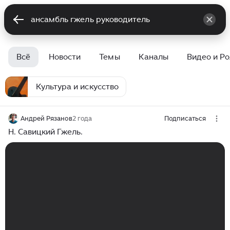
Всё
Новости
Темы
Каналы
Видео и Р
Культура и искусство
Андрей Рязанов
2 года
Подписаться
Н. Савицкий Гжель.