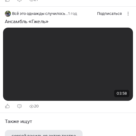
Всё это однажды случилось...
1 год
Подписаться
Ансамбль «Гжель»
03:58
20
Также ищут