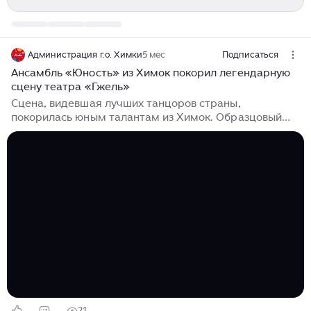
Администрация г.о. Химки
5 мес
Подписаться
Ансамбль «Юность» из Химок покорил легендарную
сцену театра «Гжель»
Сцена, видевшая лучших танцоров страны,
покорилась юным талантам из Химок. Образцовый
хореографический ансамбль «Юность» Центральной
детской школы искусств превратил V Всероссийский
фестиваль «Место Танца» в свой личный триумф...
21