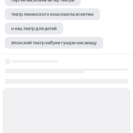
сергей васильев актер театра
театр ленинского комсомола искитим
н кац театр для детей
японский театр кабуки гундзи масакацу
театр в детском саду книги