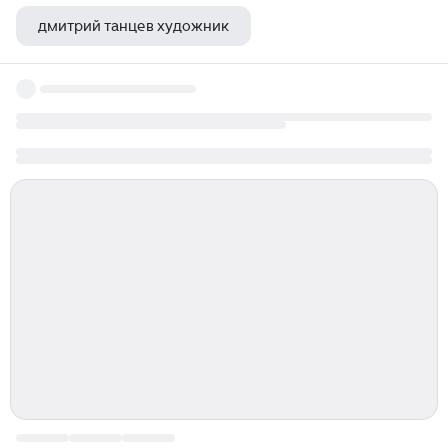
дмитрий танцев художник
художник григорий демин