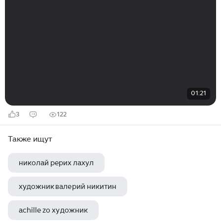
01:21
3
122
Также ищут
николай рерих лахул
художник валерий никитин
achille zo художник