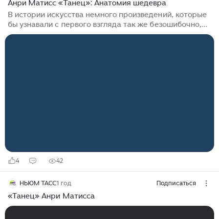
Анри Матисс «Танец»: Анатомия шедевра
В истории искусства немного произведений, которые
бы узнавали с первого взгляда так же безошибочно,
как «Танец» Анри Матисса. Написанная в 1910 году,
эта картина уже более века не отпускает зрителей,
критиков и самих художников...
4
42
НЬЮМ ТАСС
1 год
Подписаться
«Танец» Анри Матисса