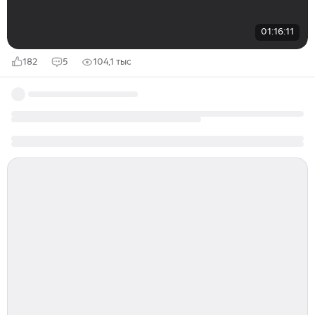
01:16:11
182
5
104,1 тыс