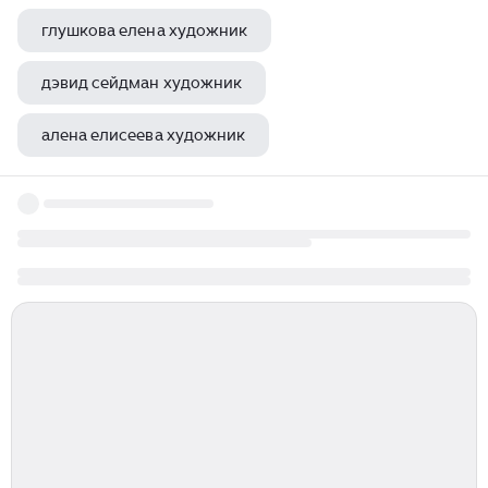
глушкова елена художник
дэвид сейдман художник
алена елисеева художник
как вести пинтерест художнику