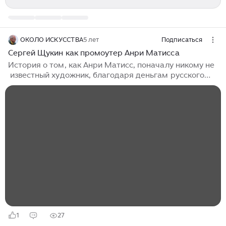
ОКОЛО ИСКУССТВА
5 лет
Подписаться
Сергей Щукин как промоутер Анри Матисса
История о том, как Анри Матисс, поначалу никому не
известный художник, благодаря деньгам русского
фабриканта Сергея Щукина превратился в Великого
Матисса...
1
27