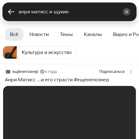
Всё
Новости
Темы
Каналы
Видео и Р
Культура и искусство
ещёнепознер
4 года
Подписаться
Анри Матисс …и его страсти #ещенепознер