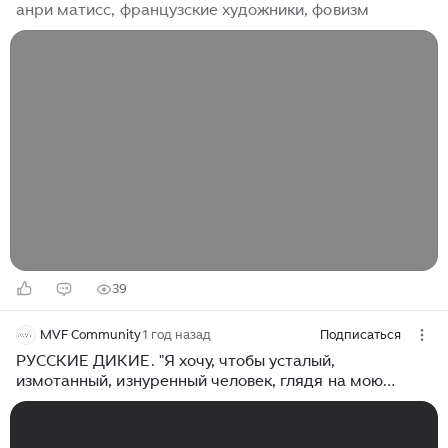
анри матисс, французские художники, фовизм
39
MVF Community
1 год назад
Подписаться
РУССКИЕ ДИКИЕ. "Я хочу, чтобы усталый,
измотанный, изнуренный человек, глядя на мою
живопись, вкусил отдых и покой". Анри Матисс