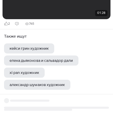
01:28
2
745
Также ищут
кейси грин художник
елена дьяконова и сальвадор дали
xi pan художник
александр шумаков художник
ян вермеер художники нидерландов