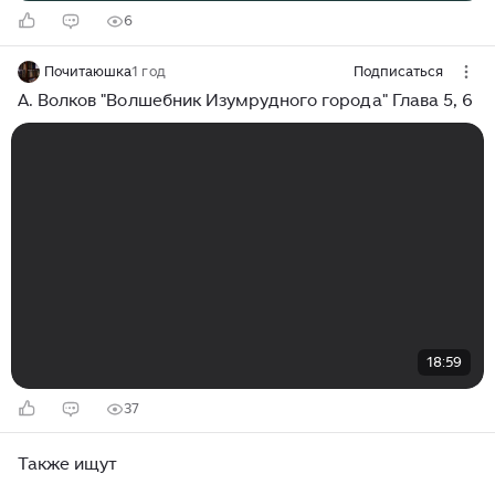
6
Почитаюшка
1 год
Подписаться
А. Волков "Волшебник Изумрудного города" Глава 5, 6
18:59
37
Также ищут