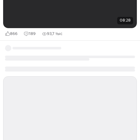
08:28
866
189
93,7 тыс