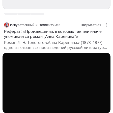
Искусственный интеллект
5 мес
Подписаться
Реферат: «Произведения, в которых так или иначе
упоминается роман „Анна Каренина“»
Роман Л. Н. Толстого «Анна Каренина» (1873–1877) —
одно из ключевых произведений русской литературы,
оказавшее глубокое влияние на мировую культуру.
Его темы, образы и сюжетные ходы многократно
переосмыслялись и цитировались в последующих
литературных произведениях...