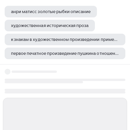
анри матисс золотые рыбки описание
художественная историческая проза
к знакам в художественном произведении применимы основные семиотические подходы выявление
первое печатное произведение пушкина отношение к нему критики и современников где опубликовано
черноликие спектакль