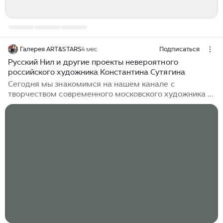
Галерея ART&STARS
4 мес
Подписаться
Русский Нил и другие проекты невероятного
российского художника Константина Сутягина
Сегодня мы знакомимся на нашем канале с
творчеством современного московского художника и,
одновременно, писателя Константина Сутягина. Его
картины, внешне вроде бы не притязательны, без
бьющей в глаза красоты и, как правило, с простым
сюжетом, заставляют зрителя остановиться, ощутить
идущую от них энергию, буквально теплоту,
попытаться понять замысел и часть души художника,
незримо присутствующую на картине. Примечание. К
части картин приведены пояснения самого
художника к их названиям...