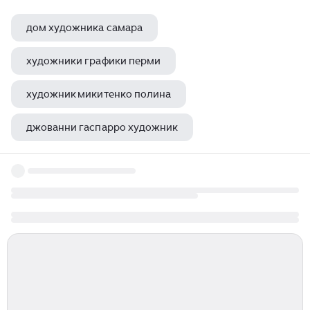
дом художника самара
художники графики перми
художник микитенко полина
джованни гаспарро художник
анна иконникова художник