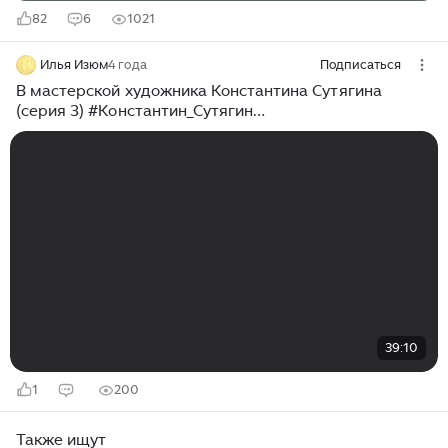
82
6
1021
Илья Изюм
4 года
Подписаться
В мастерской художника Константина Сутягина
(серия 3) #Константин_Сутягин
#Мастерская_художника #Живопись
39:10
1
200
Также ищут