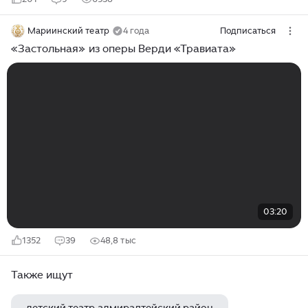
Мариинский театр
4 года
Подписаться
«Застольная» из оперы Верди «Травиата»
03:20
1352
39
48,8 тыс
Также ищут