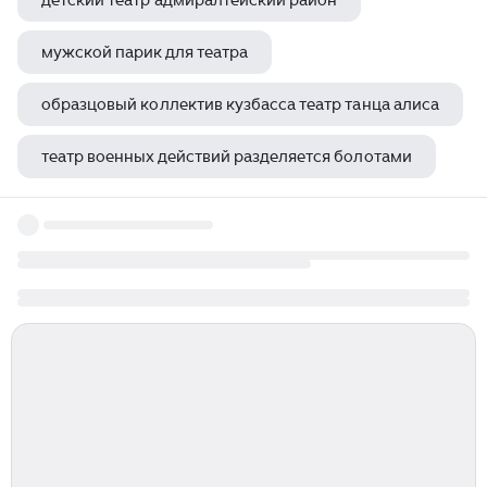
детский театр адмиралтейский район
мужской парик для театра
образцовый коллектив кузбасса театр танца алиса
театр военных действий разделяется болотами
мариинский театр оперетта летучая мышь