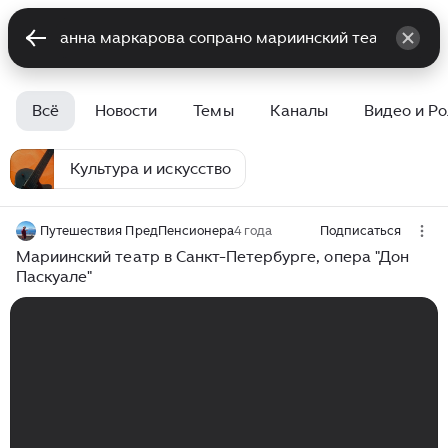
Всё
Новости
Темы
Каналы
Видео и Р
Культура и искусство
Путешествия ПредПенсионера
4 года
Подписаться
Мариинский театр в Санкт-Петербурге, опера "Дон
Паскуале"