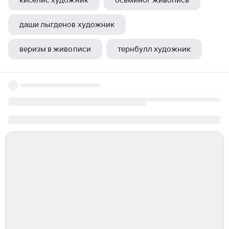
киселис художник
осьминог живопись
даши лыгденов художник
веризм в живописи
тернбулл художник