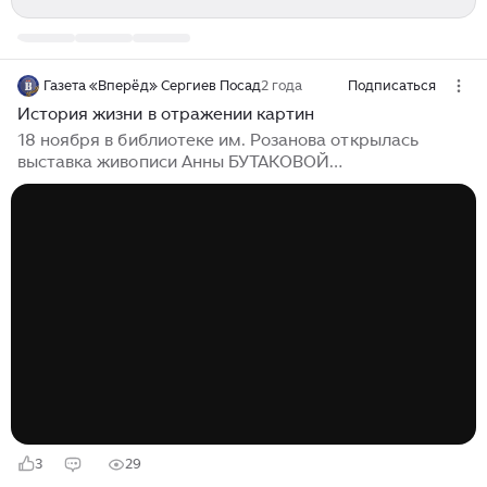
Газета «Вперёд» Сергиев Посад
2 года
Подписаться
История жизни в отражении картин
18 ноября в библиотеке им. Розанова открылась
выставка живописи Анны БУТАКОВОЙ
Представленные портреты и пейзажи объединяет
концепция с лаконичным названием «Путешествия и
встречи» — на полотнах изображены люди,
окружавшие художницу в разные моменты жизни, и
красивые виды из путешествий. Так мы устроены —
нам всегда хочется запечатлеть то, что дорого, либо
то, что интересно. Идёт это прямиком из детства:
каждый ребёнок рисует сначала маму и папу, затем
ему хочется изобразить героев мультфильмов и т...
3
29