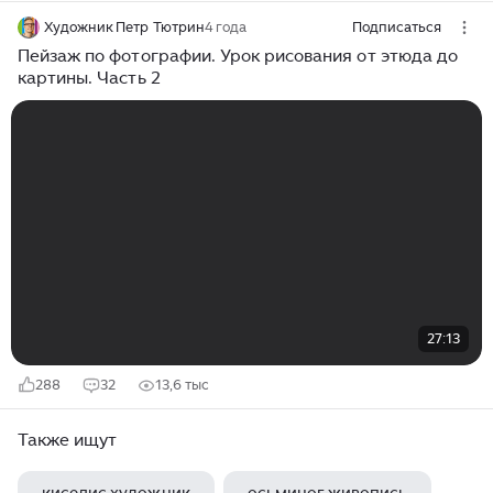
Художник Петр Тютрин
4 года
Подписаться
Пейзаж по фотографии. Урок рисования от этюда до
картины. Часть 2
27:13
288
32
13,6 тыс
Также ищут