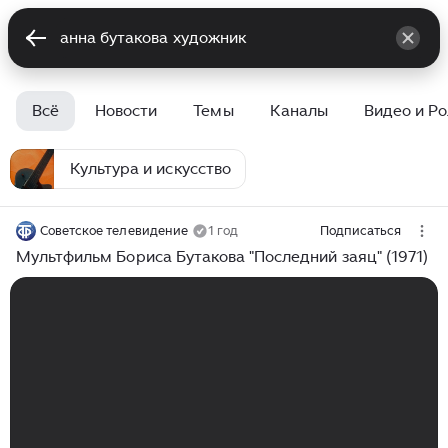
Всё
Новости
Темы
Каналы
Видео и Р
Культура и искусство
Советское телевидение
1 год
Подписаться
Мультфильм Бориса Бутакова "Последний заяц" (1971)