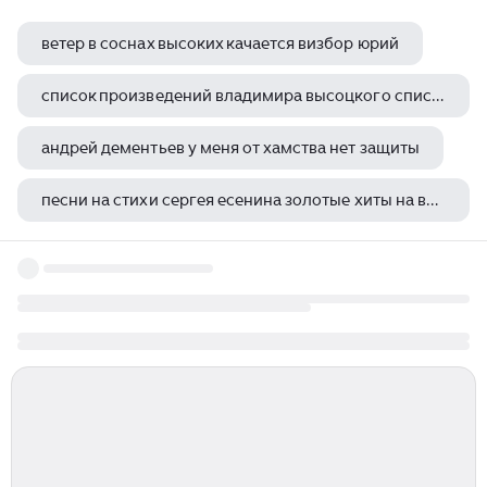
ветер в соснах высоких качается визбор юрий
список произведений владимира высоцкого список произведений владимира высоцкого
андрей дементьев у меня от хамства нет защиты
песни на стихи сергея есенина золотые хиты на все времена
михаил васильевич исаковский