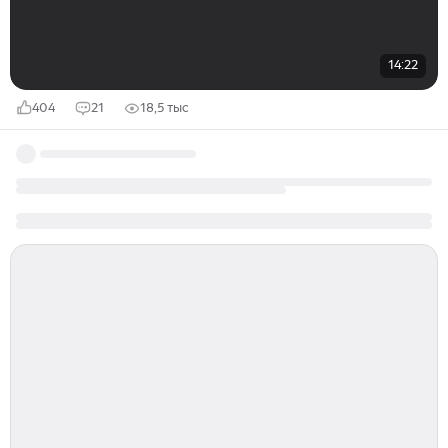
14:22
404
21
18,5 тыс