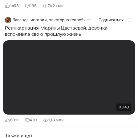
1498
196
74,2 тыс
Лаванда: истории, от которых тепло
5 лет
Подписаться
Реинкарнация Марины Цветаевой: девочка
вспомнила свою прошлую жизнь
03:43
6011
420
1,18 млн
Также ищут