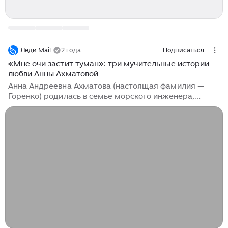
Леди Mail
2 года
Подписаться
«Мне очи застит туман»: три мучительные истории
любви Анны Ахматовой
Анна Андреевна Ахматова (настоящая фамилия —
Горенко) родилась в семье морского инженера,
капитана 2-го ранга в отставке, на станции Большой
Фонтан под Одессой. Анна выбрала себе фамилию
прабабушки, род которой восходил к татарскому хану
Ахмату. Через год после рождения Ани семья
переехала в Царское Село. С Николаем Гумилевым,
который стал ее мужем, Анна познакомилась, когда
ей было всего 14. 17-летний Николай был поражен ее
таинственной, завораживающей красотой: лучистые
серые глаза, густые длинные черные волосы,
античный профиль делали эту девушку не похожей ни
на кого...