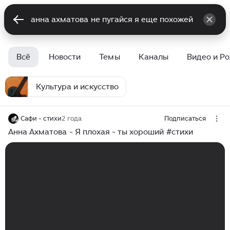
Всё
Новости
Темы
Каналы
Видео и Р
Культура и искусство
Сафи - стихи
2 года
Подписаться
Анна Ахматова - Я плохая - ты хороший #стихи