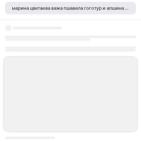
марина цветаева важа пшавела гоготур и апшина старинная быль
составь план произведения максима горького старуха изергиль расположив пункты в правильном порядке