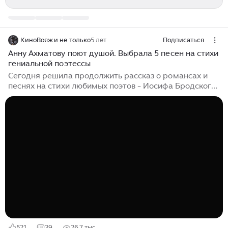
КиноВояж и не только
5 лет
Подписаться
Анну Ахматову поют душой. Выбрала 5 песен на стихи
гениальной поэтессы
Сегодня решила продолжить рассказ о романсах и
песнях на стихи любимых поэтов - Иосифа Бродского,
Анны Ахматовой, Марины Цветаевой, Бориса
Пастернака и Николая Гумилева. Мы уже рассказали
о 5-ти песнях на стихи моего любимого поэта Иосифа
Бродского. Вот ссылка на эту статью. И это не «хайп»
на, котором многие играют. Это не дань моде, как
часто бывает. Это то, что я искренне люблю. И то, от
чего меня отговаривали, считая, что это сейчас никто
читать не будет. Но, судя по положительным
комментариям, мы на правильном пути...
521
39
26,7 тыс