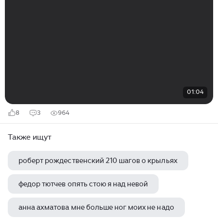
01:04
8
3
964
Также ищут
роберт рождественский 210 шагов о крыльях
федор тютчев опять стою я над невой
анна ахматова мне больше ног моих не надо