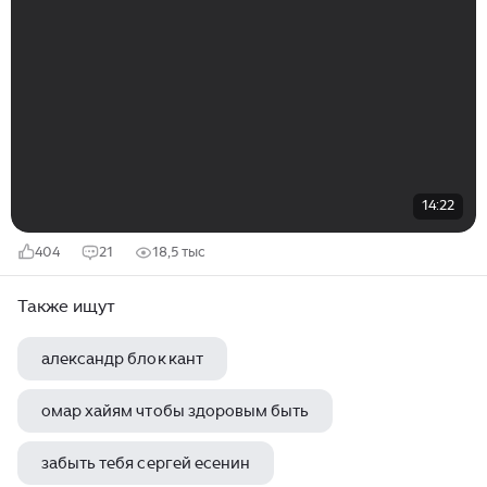
14:22
404
21
18,5 тыс
Также ищут
александр блок кант
омар хайям чтобы здоровым быть
забыть тебя сергей есенин