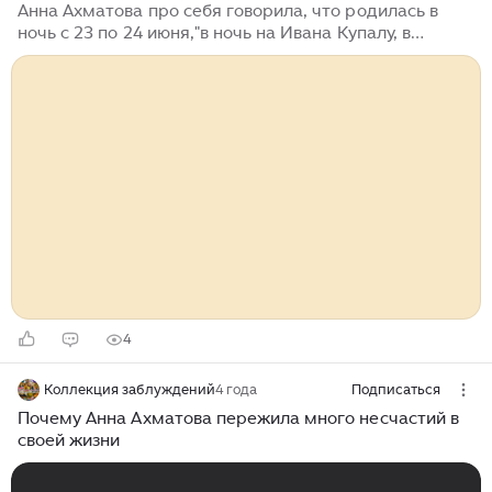
Анна Ахматова про себя говорила, что родилась в
ночь с 23 по 24 июня,"в ночь на Ивана Купалу, в
таинственную, колдовскую ночь, когда расцветает
папоротник, действуют чары и снимаются заклятья".
Был конец XIX века, 1889 год...
4
Коллекция заблуждений
4 года
Подписаться
Почему Анна Ахматова пережила много несчастий в
своей жизни