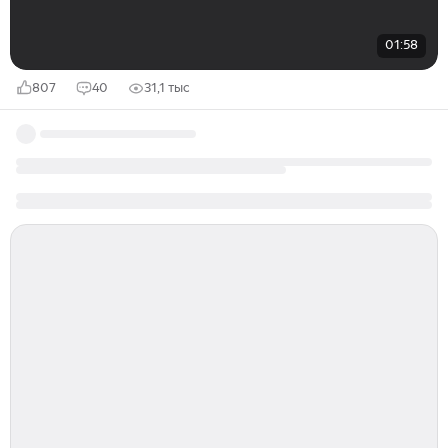
01:58
807
40
31,1 тыс