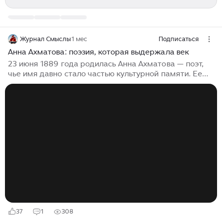
Журнал Смыслы
1 мес
Подписаться
Анна Ахматова: поэзия, которая выдержала век
23 июня 1889 года родилась Анна Ахматова — поэт,
чье имя давно стало частью культурной памяти. Ее
знают по ранней любовной лирике, строгому профилю
на портретах, петербургскому воздуху стихов,
трагической судьбе и голосу, который прошел через
Серебряный век, революцию, репрессии, войну и
послевоенное молчание. Ахматова прожила жизнь, в
которой личная биография почти неотделима от
истории страны, но сумела сохранить главное —
внутреннюю меру, точность слова и чувство
человеческого достоинства. Анна...
37
1
308