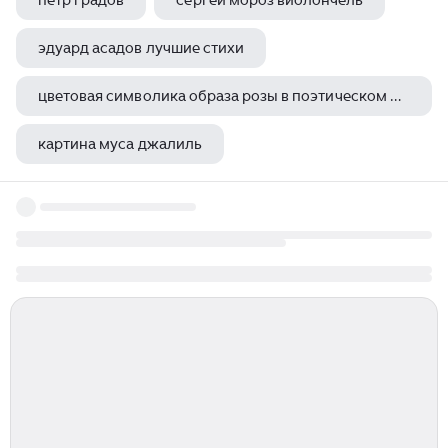
петр градов
сергей мороз виолончель
эдуард асадов лучшие стихи
цветовая символика образа розы в поэтическом мире анны ахматовой
картина муса джалиль