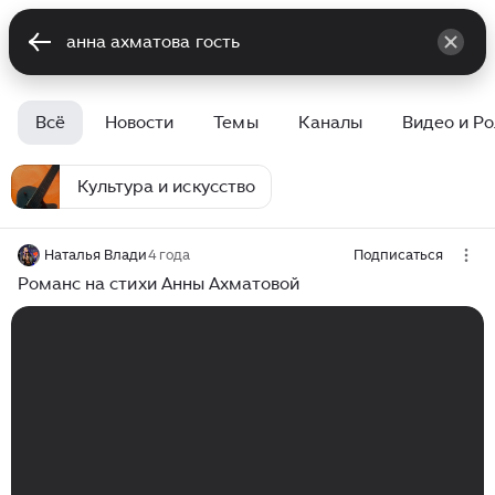
Всё
Новости
Темы
Каналы
Видео и Р
Культура и искусство
Наталья Влади
4 года
Подписаться
Романс на стихи Анны Ахматовой