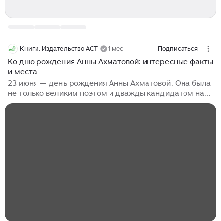
Книги. Издательство АСТ
1 мес
Подписаться
Ко дню рождения Анны Ахматовой: интересные факты
и места
23 июня — день рождения Анны Ахматовой. Она была
не только великим поэтом и дважды кандидатом на
Нобелевскую премию, но и настоящим кумиром
своего времени. У Ахматовой появилось множество
последовательниц, которых называли
«подахматовками». Сама поэтесса шутила по этому
поводу: она-то научила женщин писать стихи, но вот
как теперь их остановить — большой вопрос. Жизнь
Ахматовой была намертво связана с Питером.
Именно там она раскрылась как поэт и попала в
самую гущу литературной тусовки. У неё были...