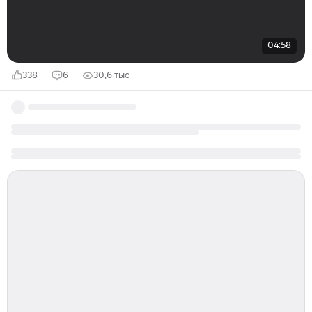
04:58
338
6
30,6 тыс