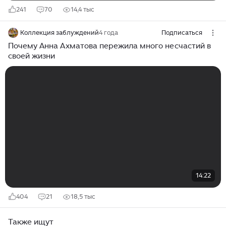
241
70
14,4 тыс
Коллекция заблуждений
4 года
Подписаться
Почему Анна Ахматова пережила много несчастий в
своей жизни
14:22
404
21
18,5 тыс
Также ищут