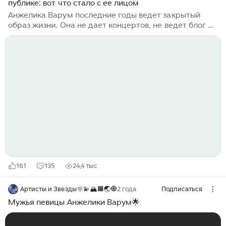
публике: вот что стало с ее лицом
Анжелика Варум последние годы ведет закрытый
образ жизни. Она не дает концертов, не ведет блог и
не появляется на светских тусовках. Ходили слухи,
что артистка перебралась в Америку, где живет ее
единственная дочь Лиза от Леонида Агутина. Однако
на днях певица внезапно вышла в свет. Анжелика
Варум появилась в Красной Поляне из-за мужа
Леонида Агутина и свекра Николая Агутина.
Фотографией певицы поделился исполнитель хита
"Аэропорты". "Фестиваль закрыт. Страсти улеглись,
оставив приятный шлейф воспоминаний, радости и
благодарности всем участникам...
161
135
24,4 тыс
Артисты и Звезды🌞💫🏔🟧🌏🧿
2 года
Подписаться
Мужья певицы Анжелики Варум🌟