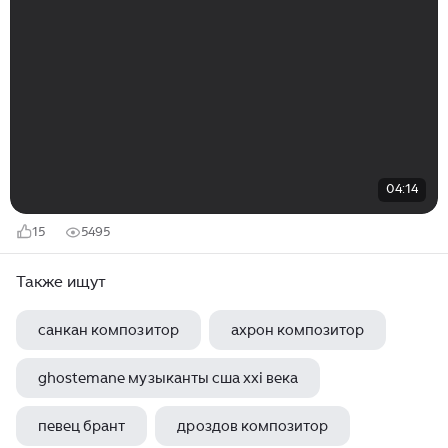
04:14
15
5495
Также ищут
санкан композитор
ахрон композитор
ghostemane музыканты сша xxi века
певец брант
дроздов композитор