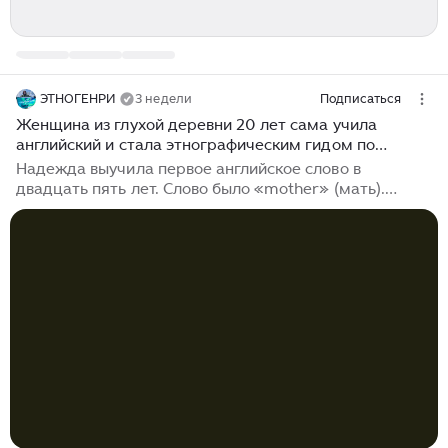
ЭТНОГЕНРИ
3 недели
Подписаться
Женщина из глухой деревни 20 лет сама учила
английский и стала этнографическим гидом по
своему селу для иностранцев.
Надежда выучила первое английское слово в
двадцать пять лет. Слово было «mother» (мать).
Мать. Она нашла его в старом самоучителе
английского языка, который валялся в сельской
библиотеке — потрёпанный, без обложки,
пожелтевший, с чьими-то карандашными пометками
на полях...