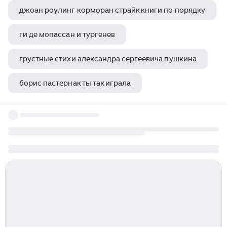
джоан роулинг корморан страйк книги по порядку
ги де мопассан и тургенев
грустные стихи александра сергеевича пушкина
борис пастернак ты так играла
валерия иванова зарисовки моей души