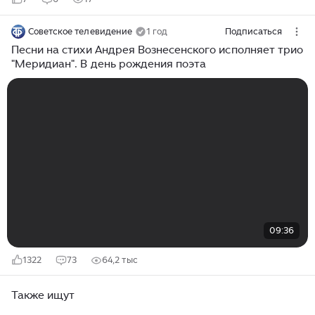
Советское телевидение
1 год
Подписаться
Песни на стихи Андрея Вознесенского исполняет трио
"Меридиан". В день рождения поэта
09:36
1322
73
64,2 тыс
Также ищут