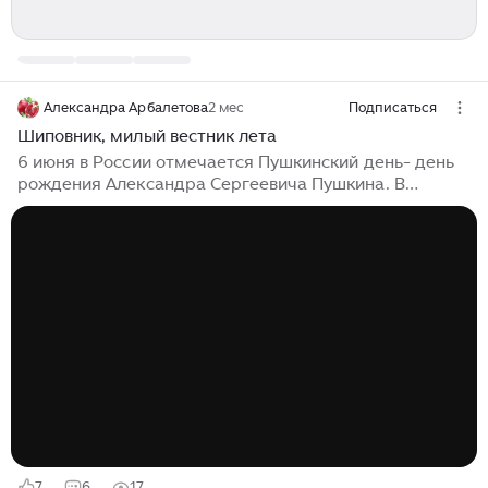
Александра Арбалетова
2 мес
Подписаться
Шиповник, милый вестник лета
6 июня в России отмечается Пушкинский день- день
рождения Александра Сергеевича Пушкина. В
прошлом году в этот день я вспоминала одно не
самое известное стихотворение А. С. Пушкина и
предлагала послушать романс из фильма Михаила
Швейцера "Маленькие трагедии": Тогда же, год
назад, я узнала, что 6 июня - не только Пушкинский,
но и Шиповников день. Считалось, что именно с
цветения шиповника начинается настоящее лето:
"Шиповник цветет- румянец года ведет". Помимо
примет, картин и стихов о шиповнике,...
7
6
17