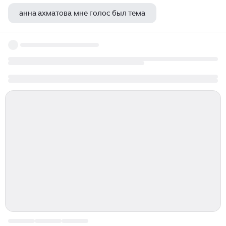
анна ахматова мне голос был тема
сердце бьется сердце замирает сергей орлов