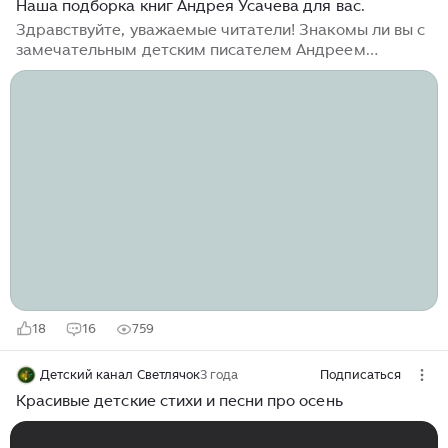
Наша подборка книг Андрея Усачева для вас.
Здравствуйте, уважаемые читатели! Знакомы ли вы с
замечательным детским писателем Андреем
Усачевым? Мы с дочерью давно с ним знакомы.
Любим, уважаем, читаем. Итак, собственно, вот наши
книги. Это не все, что мы читали. Много книг этого
замечательного писателя брали в библиотеке. Но
сейчас речь про наши книги. Первая книга, о которой
хочу рассказать , - "Считарь". Учебник профессора АУ.
АУ - это Андрей Усачев ,как вы догадались. Здесь
веселые стихи про счет. Подойдет дошкольникам и
ученикам 1-2 классов...
18
16
759
Детский канал Светлячок
3 года
Подписаться
Красивые детские стихи и песни про осень