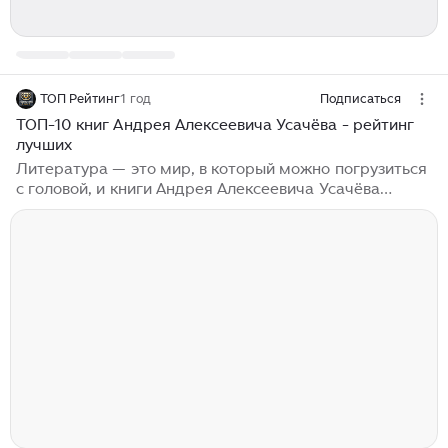
ТОП Рейтинг
1 год
Подписаться
ТОП-10 книг Андрея Алексеевича Усачёва - рейтинг
лучших
Литература — это мир, в который можно погрузиться
с головой, и книги Андрея Алексеевича Усачёва
занимают в этом мире особое место. Его
произведения, наполненные увлекательными
сюжетами и яркими персонажами, способны
заинтересовать как детей, так и взрослых. Усачёв —
автор, который умеет находить общий язык с
читателем, создавая истории, которые не только
развлекают, но и учат. В этой статье мы представим
вам ТОП-10 лучших книг Усачёва, которые стоит
прочитать каждому, кто ценит качественную
литературу...