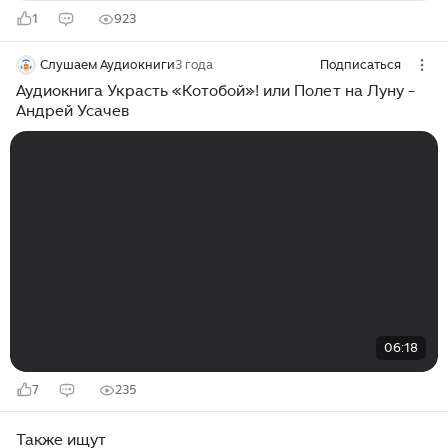
1
923
Слушаем Аудиокниги
3 года
Подписаться
Аудиокнига Украсть «Котобой»! или Полет на Луну -
Андрей Усачев
06:18
7
235
Также ищут