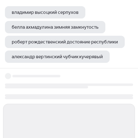
владимир высоцкий серпухов
белла ахмадулина зимняя замкнутость
роберт рождественский достояние республики
александр вертинский чубчик кучерявый
александру блоку ахматова жанр