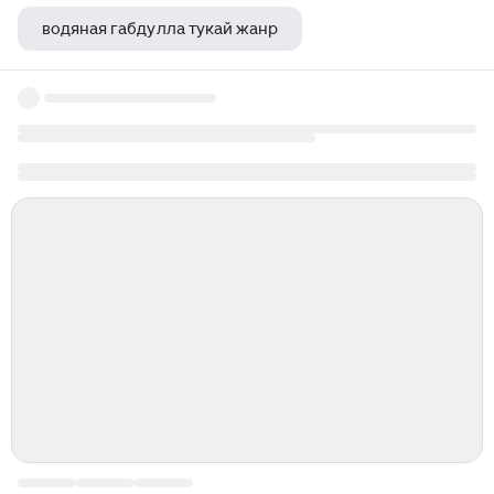
водяная габдулла тукай жанр
сергей есенин в батуми