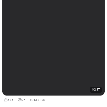
02:37
685
27
13,8 тыс