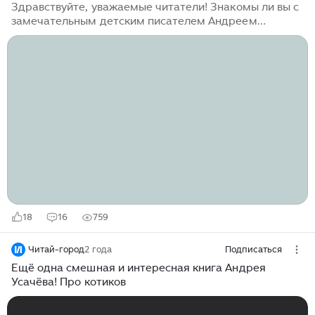
Здравствуйте, уважаемые читатели! Знакомы ли вы с
замечательным детским писателем Андреем
Усачевым? Мы с дочерью давно с ним знакомы.
Любим, уважаем, читаем. Итак, собственно, вот наши
книги. Это не все, что мы читали. Много книг этого
замечательного писателя брали в библиотеке. Но
сейчас речь про наши книги. Первая книга, о которой
хочу рассказать , - "Считарь". Учебник профессора АУ.
АУ - это Андрей Усачев ,как вы догадались. Здесь
веселые стихи про счет. Подойдет дошкольникам и
ученикам 1-2 классов...
18
16
759
Читай-город
2 года
Подписаться
Ещё одна смешная и интересная книга Андрея
Усачёва! Про котиков