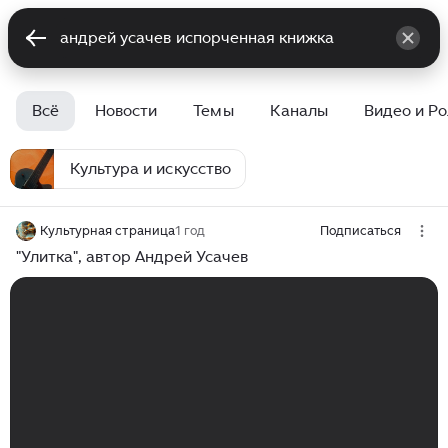
Всё
Новости
Темы
Каналы
Видео и Р
Культура и искусство
Культурная страница
1 год
Подписаться
"Улитка", автор Андрей Усачев