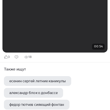
00:54
3
18
Также ищут
есенин сергей летние каникулы
александр блок о донбассе
федор тютчев сияющий фонтан