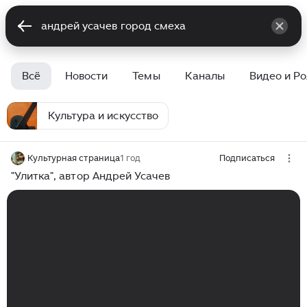
Всё
Новости
Темы
Каналы
Видео и Р
Культура и искусство
Культурная страница
1 год
Подписаться
"Улитка", автор Андрей Усачев