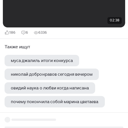
02:38
186
6
6336
Также ищут
муса джалиль итоги конкурса
николай добронравов сегодня вечером
овидий наука о любви когда написана
почему покончила собой марина цветаева
белая книга стихов александр башлачев