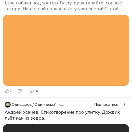
Шла собака под зонтом Ту-ру-ру, вставайте, сонные
тетери, На лесной поляне выступают звери! С этой
книгой связана удивительная история. Обычно
писатель или там, поэт, пишет книгу, а художник ее
иллюстрирует. Творческий союз между знаменитым
Андреем Чернышевым (поэтом, писателем,
драматургом, сценаристом) и художником, как
правило, строился на этих принципах. На сей раз все
иначе: художник Виктор Чижиков, не менее известный
своими иллюстрациями для детских журналов
"Мурзилка", "Пионер", "Веселые картинки",...
2
14
Одна дома / Один дома
1 год
Подписаться
Андрей Усачев. Стихотворение про улитку. Дождик
льёт как из ведра.