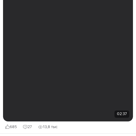
02:37
685
27
13,8 тыс