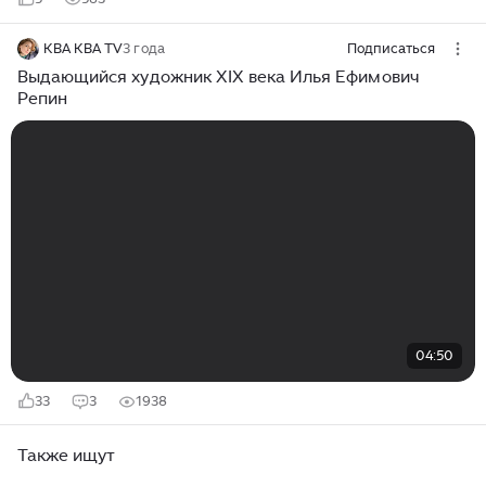
КВА КВА TV
3 года
Подписаться
Выдающийся художник XIX века Илья Ефимович
Репин
04:50
33
3
1938
Также ищут