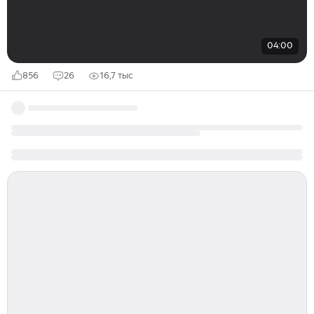
04:00
856
26
16,7 тыс