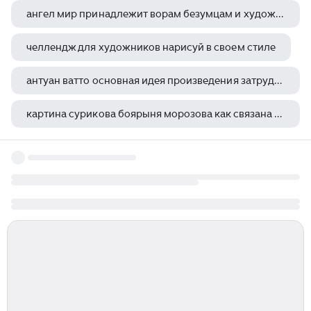
ангел мир принадлежит ворам безумцам и художникам
челлендж для художников нарисуй в своем стиле
антуан ватто основная идея произведения затруднительное предложение
картина сурикова боярыня морозова как связана с темой церковный раскол
памятники архитектуры ватикана