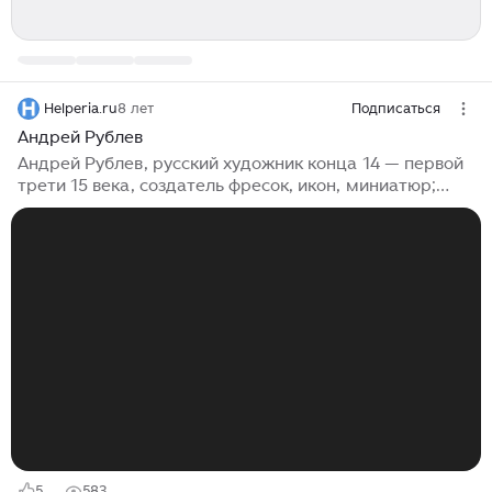
Helperia.ru
8 лет
Подписаться
Андрей Рублев
Андрей Рублев, русский художник конца 14 — первой
трети 15 века, создатель фресок, икон, миниатюр;
преподобный (канонизирован в 1988, память 17 июля).
Был известен при жизни, знаменит после смерти
(источники 1430-1460-х годов), особо прославляем с
конца 15 века («Отвещание...» Иосифа Волоцкого); в
16 веке его работы становятся обязательными
образцами для подражания (постановление
Стоглавого собора 1551). Биографические сведения
Имя Андрея Рублева обросло легендами, а в 20 в. —
научными гипотезами...
5
583