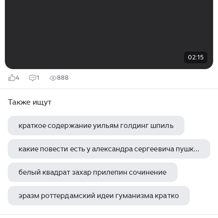
02:15
4
1
888
Также ищут
краткое содержание уильям голдинг шпиль
какие повести есть у александра сергеевича пушкина
белый квадрат захар прилепин сочинение
эразм роттердамский идеи гуманизма кратко