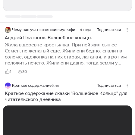
Чему нас учат советские мультфильмы?
4 года
Подписаться
Андрей Платонов. Волшебное кольцо.
Жила в деревне крестьянка. При ней жил сын ее
Семен, не женатый еще. Жили они бедно: спали на
соломе, одежонка на них старая, латаная, и в рот им
положить нечего. Жили они давно; тогда земли у
крестьян было мало, а что и была, так неродящая
1
30
была земля: что и посеет крестьянин, то вымерзнет, а
не вымерзнет, так от засухи посохнет, а не посохнет,
Краткое содержание
5 лет
Подписаться
так вымокнет, а не вымокнет, так саранча
пожрет.Получал Семен в городе пенсию за отца —
Краткое содержание сказки "Волшебное Кольцо" для
копейку в месяц.Вот идет Семен однажды с
читательского дневника
деньгами, с копейкой, и видит: один человек надел
собаке веревку на шею и удавливает ее. А собака-то
всего маленькая, беленькая, щенок...