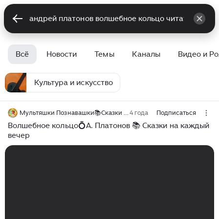
Всё
Новости
Темы
Каналы
Видео и Р
Культура и искусство
Мультяшки Познавашки📚Сказки на каждый вечер
4 года
Подписаться
Волшебное кольцо💍А. Платонов 📚 Сказки на каждый
вечер