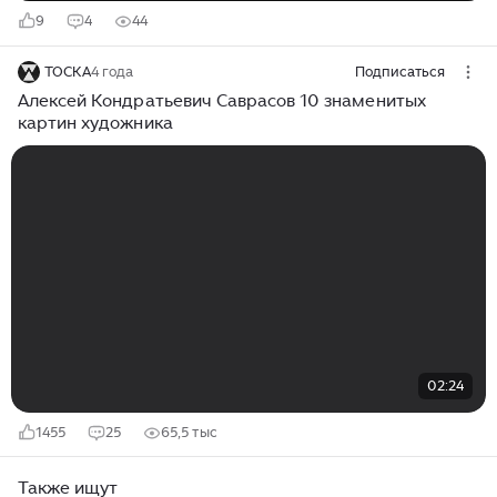
9
4
44
ТОСКА
4 года
Подписаться
Алексей Кондратьевич Саврасов 10 знаменитых
картин художника
02:24
1455
25
65,5 тыс
Также ищут