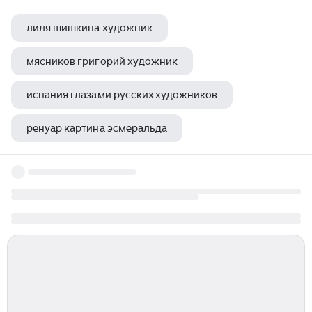
лиля шишкина художник
мясников григорий художник
испания глазами русских художников
ренуар картина эсмеральда
микеланджело караваджо и микеланджело буонаротти