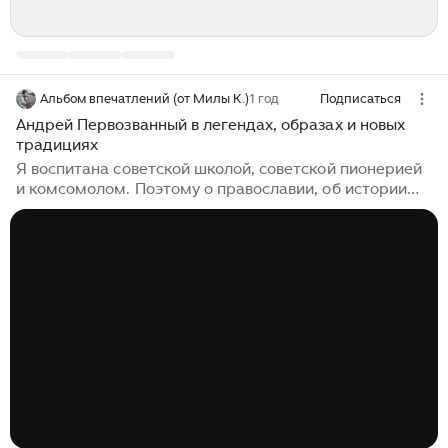
Альбом впечатлений (от Милы К.)
1 год
Подписаться
Андрей Первозванный в легендах, образах и новых
традициях
Я воспитана советской школой, советской пионерией
и комсомолом. Поэтому о православии, об истории
религии я имею весьма слабые и несистемные
знания. Но убеждена, что религия, вера - это мощный
фундамент нашей духовности, да пожалуй, и
культуры. И пытаюсь восполнять пробелы. Но тоже
бессистемно: просто возникает желание узнать
подробнее о каком-либо церковном событии,
празднике или, как в данном случае, о святом.
Своими новыми знаниями я делюсь в публикациях на
моём канале в Дзен, ссылки на некоторые приведу в
конце этого материала...