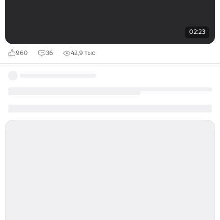
02:23
960
36
42,9 тыс