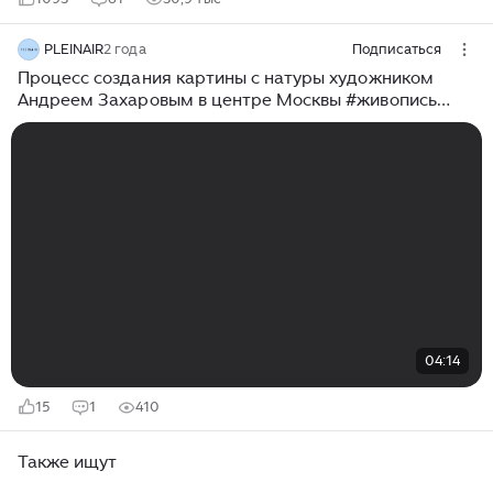
PLEINAIR
2 года
Подписаться
Процесс создания картины с натуры художником
Андреем Захаровым в центре Москвы #живопись
#художник #андрейзахаров #культурныйшаг
#искусство
04:14
15
1
410
Также ищут