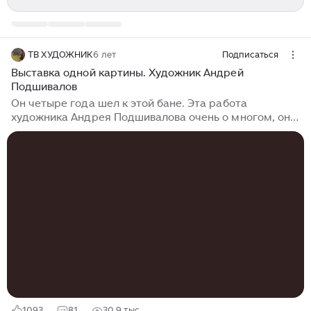
ТВ ХУДОЖНИК
6 лет
Подписаться
Выставка одной картины. Художник Андрей
Подшивалов
Он четыре года шел к этой бане. Эта работа
художника Андрея Подшивалова очень о многом, она
и о войне, о той смертельной усталости, которая
проявила себя, когда затихла канонада, и солдат
вернулся домой...
1093
81
30,9 тыс