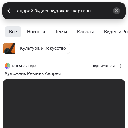
Всё
Новости
Темы
Каналы
Видео и Р
Культура и искусство
Татьяна
2 года
Подписаться
Художник Ремнёв Андрей