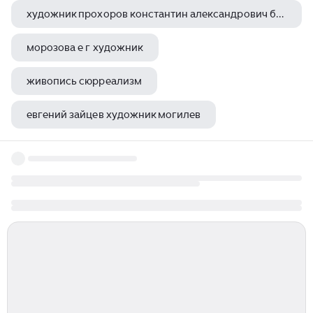
художник прохоров константин александрович биография
морозова е г художник
живопись сюрреализм
евгений зайцев художник могилев
мичри георгий художник постановщик