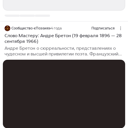
Сообщество «Поэзия»
4 года
Подписаться
Слово Мастеру: Андре Бретон (19 февраля 1896 — 28
сентября 1966)
Андре Бретон о сюрреальности, представлениях о
чудесном и высшей привилегии поэта. Французский
писатель и поэт, основоположник сюрреализма.
Цитаты Воображение — это то, что имеет склонность
становиться реальностью. Я хочу, чтобы человек
молчал, когда он перестает чувствовать. Красота
должна быть подобна судороге, иначе ей не выжить.
О сюрреализме Сюрреализм. Чистый психический
автоматизм, имеющий целью выразить, или устно,
или письменно, или другим способом, реальное
функционирование мысли. Диктовка...