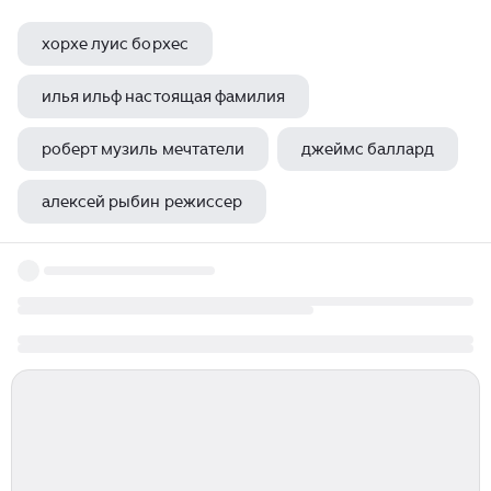
хорхе луис борхес
илья ильф настоящая фамилия
роберт музиль мечтатели
джеймс баллард
алексей рыбин режиссер