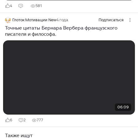
4
581
Глоток Мотивации New
4 года
Подписаться
Точные цитаты Бернара Вербера французского
писателя и философа.
06:09
6
2
777
Также ищут