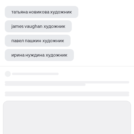
татьяна новикова художник
james vaughan художник
павел пашкин художник
ирина нуждина художник
художник владимир аникеев