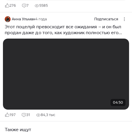
276
7
5585
Анна Ульман
4 года
Подписаться
Этот поцелуй превосходит все ожидания – и он был
продан даже до того, как художник полностью его
закончил
04:50
197
31
84,3 тыс
Также ищут