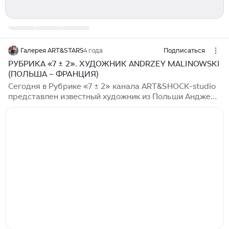
Галерея ART&STARS
4 года
Подписаться
РУБРИКА «7 ± 2». ХУДОЖНИК ANDRZEY MALINOWSKI
(ПОЛЬША – ФРАНЦИЯ)
Сегодня в Рубрике «7 ± 2» канала ART&SHOCK-studio
представлен известный художник из Польши Анджей
Малиновски (Andrzey Malinowski), родившийся в 1947
г. в г. Варшава. Художнику особенно удаются
романтические парковые пейзажи и образы женщин
удивительной красоты… Учился в академии
изобразительных искусств, которую окончил в 1973 г.
В настоящее время художник живет и работает во
Франции. На этом пока всё...