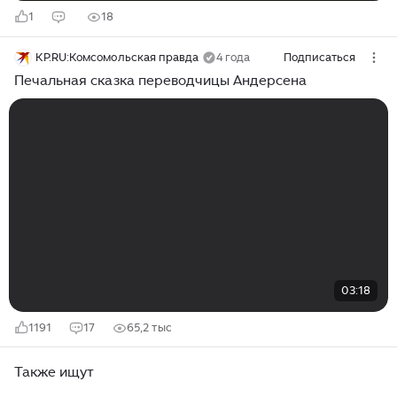
1
18
KP.RU:Комсомольская правда
4 года
Подписаться
Печальная сказка переводчицы Андерсена
03:18
1191
17
65,2 тыс
Также ищут