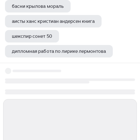
басни крылова мораль
аисты ханс кристиан андерсен книга
шекспир сонет 50
дипломная работа по лирике лермонтова
генерал в идиоте достоевского