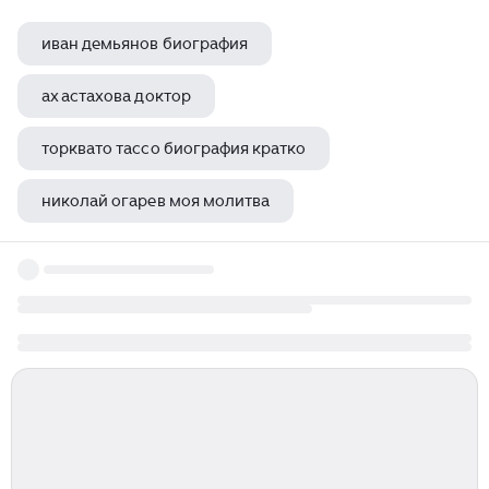
иван демьянов биография
ах астахова доктор
торквато тассо биография кратко
николай огарев моя молитва
иннокентий анненский с предельной силой