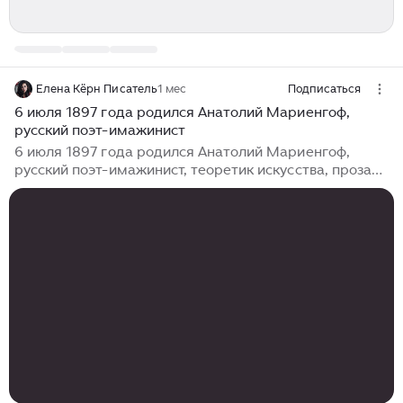
Елена Кёрн Писатель
1 мес
Подписаться
6 июля 1897 года родился Анатолий Мариенгоф,
русский поэт-имажинист
6 июля 1897 года родился Анатолий Мариенгоф,
русский поэт-имажинист, теоретик искусства, прозаик
и мемуарист. Впрочем, в его творчестве большую
часть занимают пьесы – он написал около полусотни
больших и маленьких драматических произведений.
«Первый денди Страны Советов» – так современники
говорили о поэте Анатолии Мариенгофе, и он
действительно им был. Редактор газеты «Правда»
Николай Бухарин называл его стихи «замечательной
ерундой», а Иосиф Бродский считал «Циников»
«одним из самых новаторских произведений в
русской литературе ХХ века»...