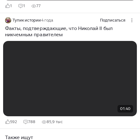
1
1
77
Тупик истории
4 года
Подписаться
Факты, подтверждающие, что Николай II был
никчемным правителем
01:40
592
788
85,9 тыс
Также ищут