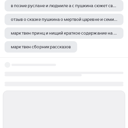
в поэме руслане и людмиле а с пушкина сюжет связан с миром русского
отзыв о сказке пушкина о мертвой царевне и семи богатырях
марк твен принц и нищий краткое содержание на английском
марк твен сборник рассказов
кто главный герой в книге р киплинга книга джунглей