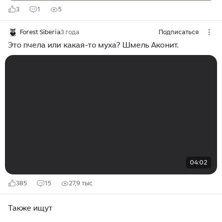
3
1
5
Forest Siberia
3 года
Подписаться
Это пчела или какая-то муха? Шмель Аконит.
04:02
385
15
27,9 тыс
Также ищут