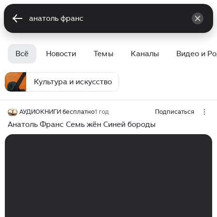
Всё
Новости
Темы
Каналы
Видео и Р
Культура и искусство
АУДИОКНИГИ бесплатно
1 год
Подписаться
Анатоль Франс Семь жён Синей бороды