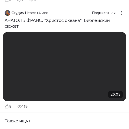
Студия Неофит
4 мес
Подписаться
АНАТОЛЬ ФРАНС. "Христос океана". Библейский
сюжет
26:03
8
119
Также ищут