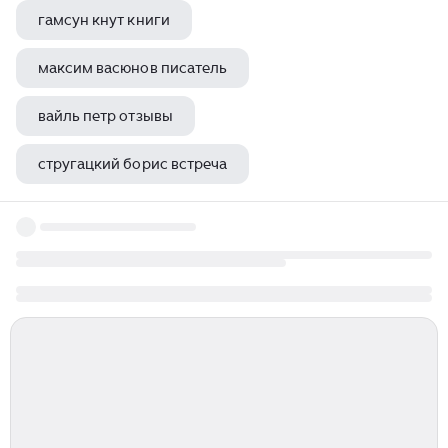
гамсун кнут книги
максим васюнов писатель
вайль петр отзывы
стругацкий борис встреча
вера инбер залпы победы