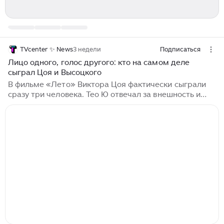
TVcenter ✨️ News
3 недели
Подписаться
Лицо одного, голос другого: кто на самом деле
сыграл Цоя и Высоцкого
В фильме «Лето» Виктора Цоя фактически сыграли
сразу три человека. Тео Ю отвечал за внешность и
актёрскую игру, Денис Клявер подарил герою голос,
а Пётр Погодаев исполнил песни. Портретное
сходство — лишь один из способов убедить зрителя.
Иногда актёра прячут под сложным гримом, иногда
делают ставку на пластику и интонации, а вместо
точной биографии снимают почти сказочную историю.
Кирилл Серебренников не стал подробно
пересказывать биографию Виктора Цоя. В центре
фильма — атмосфера ленинградской...