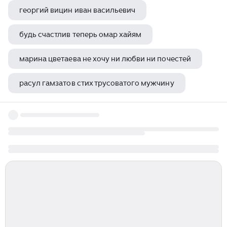
георгий вицин иван васильевич
будь счастлив теперь омар хайям
марина цветаева не хочу ни любви ни почестей
расул гамзатов стих трусоватого мужчину
стихотворение саша черный муха