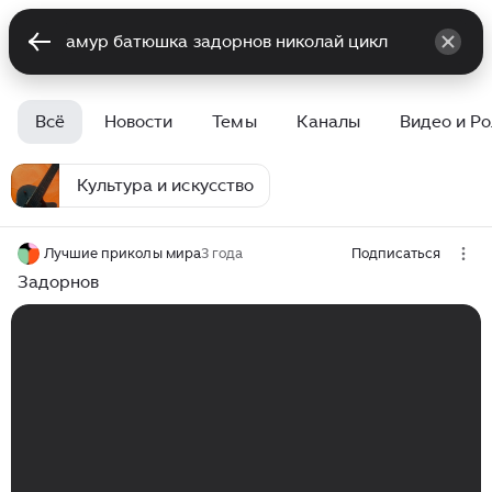
Всё
Новости
Темы
Каналы
Видео и Р
Культура и искусство
Лучшие приколы мира
3 года
Подписаться
Задорнов