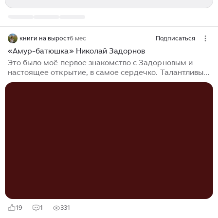
книги на вырост
6 мес
Подписаться
«Амур-батюшка» Николай Задорнов
Это было моё первое знакомство с Задорновым и
настоящее открытие, в самое сердечко. Талантливый,
мощный писатель, о котором я почти ничего не знала
(и да, с удивлением осознаёшь: это отец Михаила
Задорнова)...
19
1
331