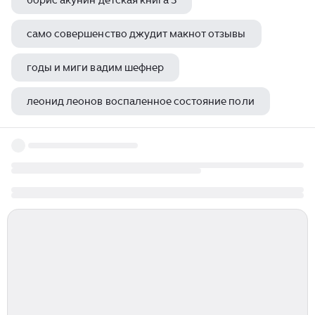
борис акунин детская книга 3
само совершенство джудит макнот отзывы
годы и миги вадим шефнер
леонид леонов воспаленное состояние поли
ефремов иван антонович книга воспоминания