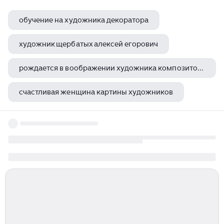
обучение на художника декоратора
художник щербатых алексей егорович
рождается в воображении художника композитора воплощается в создаваемом произведении это
счастливая женщина картины художников
ольга матвейчук художник гример