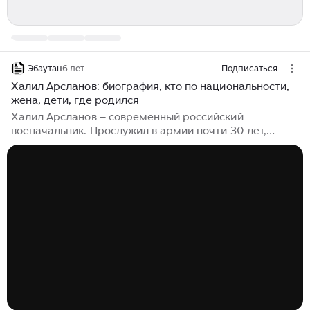
Эбаутан
6 лет
Подписаться
Халил Арсланов: биография, кто по национальности,
жена, дети, где родился
Халил Арсланов – современный российский
военачальник. Прослужил в армии почти 30 лет,
получив в итоге звание генерал-полковника. С 2019
года является одним из главных подозреваемых в
расследовании громкого дела о мошенничестве в
крупных размерах. Детские годы Об этом периоде
жизни Арсланова почти нет информации. Известно,
что он родился 4 апреля в 1964 году в маленьком
селе, расположенном в Ульяновской области, в
татарской семье. Сразу после выпуска из школы
Арсланов ушел в армию и в дальнейшем продолжил
профессиональное развитие в этой области...