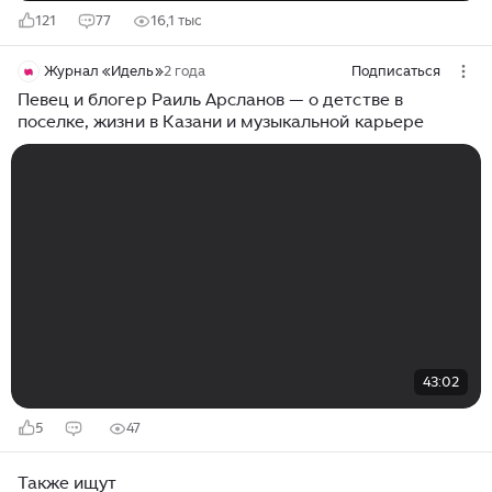
121
77
16,1 тыс
Журнал «Идель»
2 года
Подписаться
Певец и блогер Раиль Арсланов — о детстве в
поселке, жизни в Казани и музыкальной карьере
43:02
5
47
Также ищут