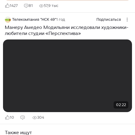
1427
81
57,9 тыс
Телекомпания "НСК 49"
1 год
Подписаться
Манеру Амедео Модильяни исследовали художники-
любители студии «Перспектива»
02:22
10
304
Также ищут