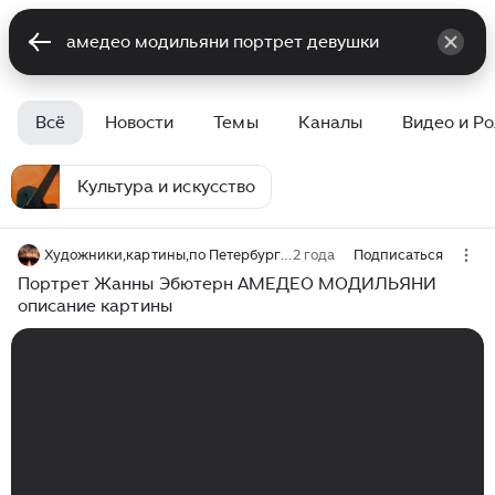
Всё
Новости
Темы
Каналы
Видео и Р
Культура и искусство
Художники,картины,по Петербургу,путешествия по миру с Юрием Башкиным
2 года
Подписаться
Портрет Жанны Эбютерн АМЕДЕО МОДИЛЬЯНИ
описание картины