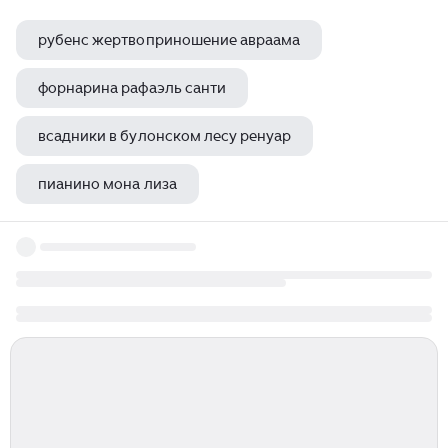
рубенс жертвоприношение авраама
форнарина рафаэль санти
всадники в булонском лесу ренуар
пианино мона лиза
дама с горностаем на английском