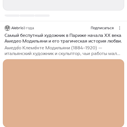
Alebrio
3 года
Подписаться
Самый беспутный художник в Париже начала XX века
Амедео Модильяни и его трагическая история любви.
Амеде́о Клеме́нте Модильяни (1884–1920) —
итальянский художник и скульптор, чьи работы мало
кому были нужны при его жизни, но сейчас стоят
баснословные деньги. Возможно, он просто опередил
своё время, не случайно его биография его в чём-то
напоминает рассказ о непризнанном гении, которого
оценили лишь после его смерти. О яркой, но, к
сожалению, такой короткой жизни Модильяни и его
удивительных картинах и скульптурах мы и
поговорим в этой статье. Вообще, творчество
Модильяни сложно толком классифицировать — ну
никак оно не укладывается в привычные рамки
определённого художественного направления...