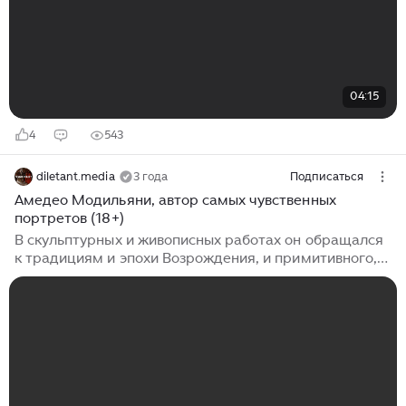
04:15
4
543
diletant.media
3 года
Подписаться
Амедео Модильяни, автор самых чувственных
портретов (18+)
В скульптурных и живописных работах он обращался
к традициям и эпохи Возрождения, и примитивного,
то есть чистого, не осквернённого цивилизацией
искусства. История Амедео Модильяни похожа на
трагедии многих художников, работавших на рубеже
19−20 веков: бедность, безвестность, болезни,
зависимость от алкоголя и наркотиков. Он оставался
непризнанным на протяжении всей своей жизни.
Скандалы вокруг его якобы порнографических картин
играли против него. Модильяни всегда оставался