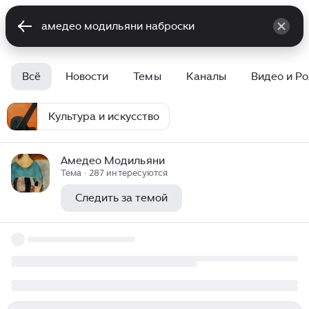
Всё
Новости
Темы
Каналы
Видео и Р
Культура и искусство
Амедео Модильяни
Тема · 287 интересуются
Следить за темой