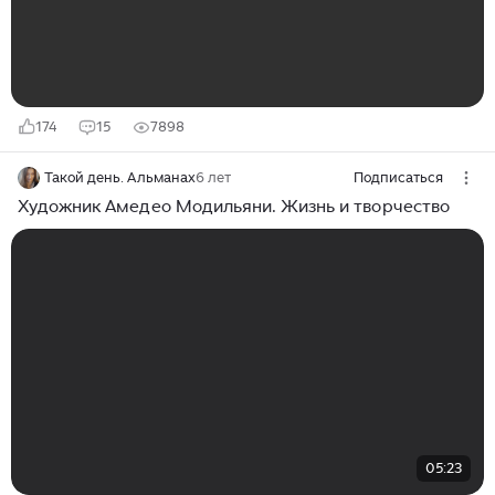
аутсайдером и одиночкой...
174
15
7898
Такой день. Альманах
6 лет
Подписаться
Художник Амедео Модильяни. Жизнь и творчество
05:23