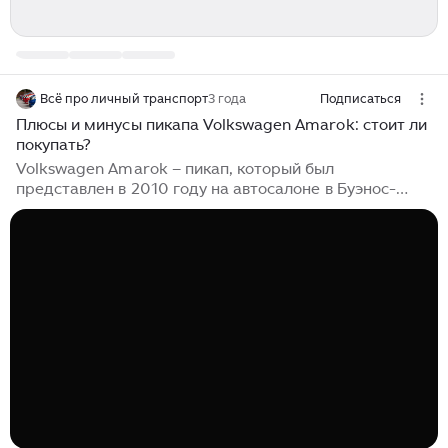
Всё про личный транспорт
3 года
Подписаться
Плюсы и минусы пикапа Volkswagen Amarok: стоит ли
покупать?
Volkswagen Amarok – пикап, который был
представлен в 2010 году на автосалоне в Буэнос-
Айресе. Этот автомобиль прекрасно зарекомендовал
себя на рынке, и до сих пор является одним из
наиболее популярных пикапов во всем мире. Однако,
прежде чем покупать Volkswagen Amarok,
необходимо рассмотреть плюсы и минусы этого
автомобиля. Почему стоит покупать Volkswagen...