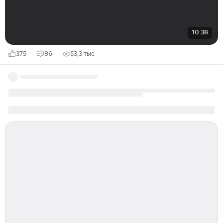
10:38
375
86
53,3 тыс