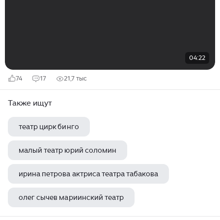
04:22
74
17
21,7 тыс
Также ищут
театр цирк бинго
малый театр юрий соломин
ирина петрова актриса театра табакова
олег сычев мариинский театр