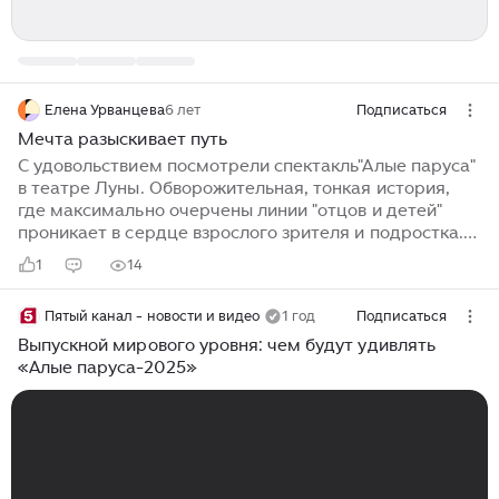
Елена Урванцева
6 лет
Подписаться
Мечта разыскивает путь
С удовольствием посмотрели спектакль"Алые паруса"
в театре Луны. Обворожительная, тонкая история,
где максимально очерчены линии "отцов и детей"
проникает в сердце взрослого зрителя и подростка. В
сцене прощания Ассоль с отцом плакала. Артур Грей
1
14
и Летика - невероятно талантливые актёры. Вы не
сыграли дружбу. Вы жили этим чувством. Милая,
Пятый канал - новости и видео
1 год
Подписаться
обаятельная Ассоль! Хрупкая, нежная, пластичная...
Очаровательная Бетси, весёлая, яркая. И мальчишки
Выпускной мирового уровня: чем будут удивлять
- огонь. Особенно рыжий! Блистательный актёрский
«Алые паруса-2025»
состав. Браво, Луна. Каждая встреча с вами -
волнующее событие. Мне всегда нравились
постановки Проханова ...