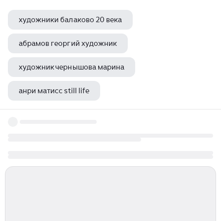
художники балаково 20 века
абрамов георгий художник
художник чернышова марина
анри матисс still life
модильяни картины в эрмитаже