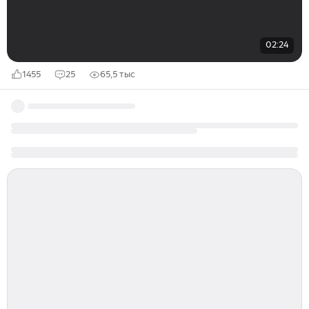
02:24
1455
25
65,5 тыс