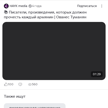
HAYK media
4 года
Подписаться
📚 Писатели, произведения, которых должен
прочесть каждый армянин | Ованес Туманян
01:29
100
560
Также ищут