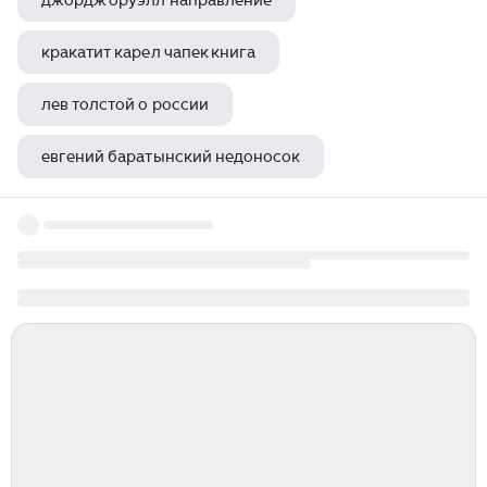
джордж оруэлл направление
кракатит карел чапек книга
лев толстой о россии
евгений баратынский недоносок
вознесенский андрей исповедь