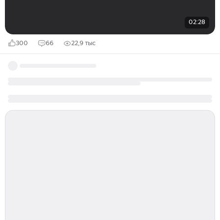
02:28
300
66
22,9 тыс