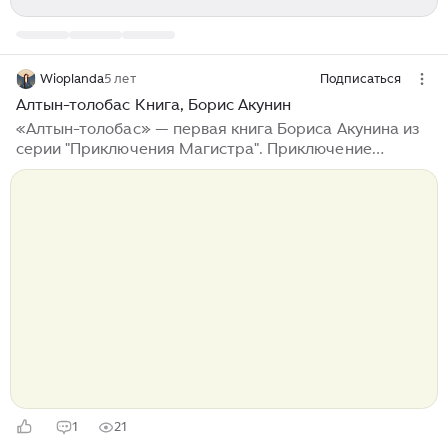
Wioplanda
5 лет
Подписаться
Алтын-толобас Книга, Борис Акунин
«Алтын-толобас» — первая книга Бориса Акунина из
серии "Приключения Магистра". Приключение
магистра Николаса Фандорина, внука легендарного
Эраст Петровича Фандорина. Действие романа
происходит параллельно в двух временах: в наши дни
и в XVII веке. Подданный Великобритании, историк
Николас Фандорин, внук Э.П. Фандорина, идёт по
следам своего предка, Корнелиуса фон Дорна.
Корнелиус — офицер царских мушкетеров,
родоначальник русских Фандориных...
1
21